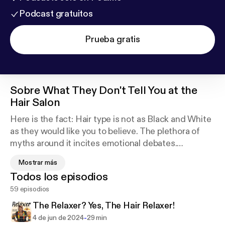
Podcast gratuitos
Prueba gratis
Sobre
What They Don't Tell You at the
Hair Salon
Here is the fact: Hair type is not as Black and White
as they would like you to believe. The plethora of
myths around it incites emotional debates.
Mostrar más
My podcast is a cognitive restructuring of sorts,
Todos los episodios
shifting the standards of the narratives about hair
59 episodios
care and hair styling.
The Relaxer? Yes, The Hair Relaxer!
Join me on the journey through time periods to
-
4 de jun de 2024
29 min