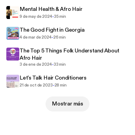
present day and learn, What They Don't Tell You at
the Hair Salon.
Mental Health & Afro Hair
-
9 de may de 2024
35 min
The Good Fight in Georgia
-
4 de mar de 2024
26 min
The Top 5 Things Folk Understand About
Afro Hair
-
3 de ene de 2024
33 min
Let's Talk Hair Conditioners
-
21 de oct de 2023
28 min
Mostrar más