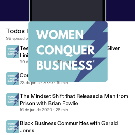
Todos los episodios
99 episodios
Teen Entrepreneurs Find Pandemic Silver
Lining
30 de jun de 2020
42 min
Consumer Behavior Since COVID-19
23 de jun de 2020
16 min
Black Business Communities with Gerald Jones
Women Conquer Business
The Mindset Shift that Released a Man from
Prison with Brian Fowlie
16 de jun de 2020
28 min
Black Business Communities with Gerald
Jones