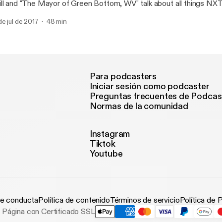
ll and "The Mayor of Green Bottom, WV" talk about all things NXT
 topic! Hear us talk about CODY, NJPW, KEVIN OWENS, ANTHONY
de jul de 2017
48 min
AND MORE!! Follow Will @IamWillWV Follow Chris @WrasslinMayor Music:
ama "Left Right Left"
Para podcasters
Iniciar sesión como podcaster
Preguntas frecuentes de Podcas
Normas de la comunidad
Instagram
Tiktok
Youtube
e conducta
Política de contenido
Términos de servicio
Política de 
Página con Certificado SSL