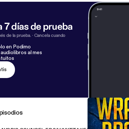
 7 días de prueba
s de la prueba.
·
Cancela cuando
lo en Podimo
audiolibros al mes
tuitos
tis
pisodios