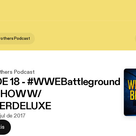
rothers Podcast
thers Podcast
E 18 - #WWEBattleground
SHOW W/
ERDELUXE
jul de 2017
is