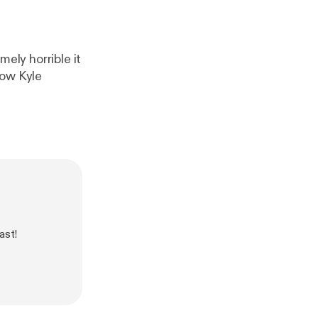
y horrible it
ast!