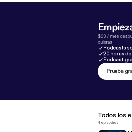
Empieza
$99 / mes despué
quieras
Podcasts so
20 horas de 
Podcast gra
Prueba gra
Todos los e
4 episodios