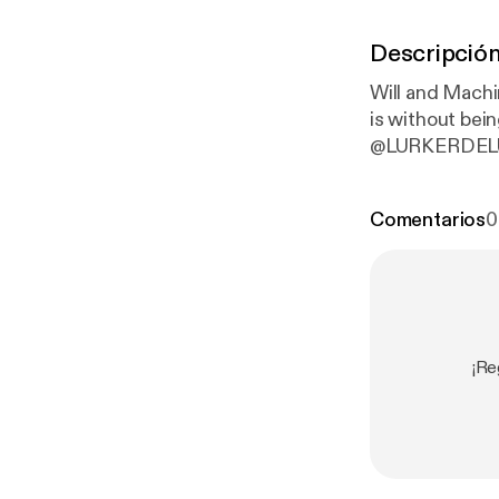
Descripció
Will and Mach
is without being mean. Follow us on twitter @W
@LURKERDEL
Comentarios
0
¡Re