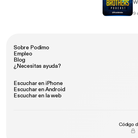
Wi
we get of
9 
HENRY, 
Dr
Sobre Podimo
Empleo
Blog
¿Necesitas ayuda?
Escuchar en iPhone
Escuchar en Android
Escuchar en la web
Código d