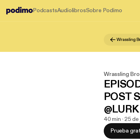
Podcasts
Audiolibros
Sobre Podimo
Wrassling B
Wrassling Bro
EPISOD
POST 
@LURK
40 min · 25 de 
Prueba grat