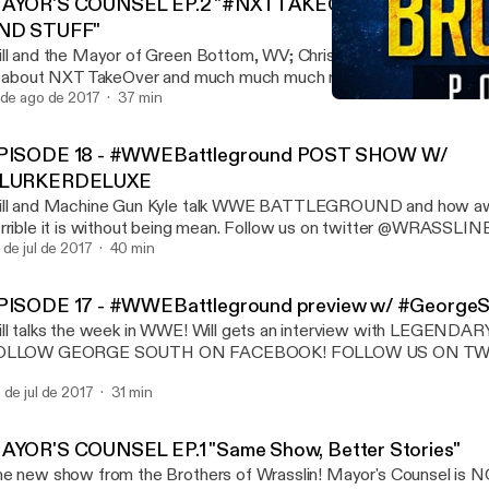
AYOR'S COUNSEL EP.2 "#NXTTAKEOVERBROOKLYN
ND STUFF"
ll and the Mayor of Green Bottom, WV; Chris are back! This week 
 about NXT TakeOver and much much much more!!! FOLLOW US ON TWITTER
WRASSLINBROTHER CHRIS IS @WRASSLINMAYOR WILL IS @
 de ago de 2017
37 min
EPISODE 18 - #WWEBat
Wrassling Brothers Podca
PISODE 18 - #WWEBattleground POST SHOW W/
LURKERDELUXE
ill and Machine Gun Kyle talk WWE BATTLEGROUND and how a
ble it is without being mean. Follow us on twitter @WRASSLINBROTHER
ollow Kyle @LURKERDELUXE
 de jul de 2017
40 min
PISODE 17 - #WWEBattleground preview w/ #George
alks the week in WWE! Will gets an interview with LEGENDARY George South!
OLLOW GEORGE SOUTH ON FACEBOOK! FOLLOW US ON T
WRASSLINBROTHER
 de jul de 2017
31 min
AYOR'S COUNSEL EP.1 "Same Show, Better Stories"
e new show from the Brothers of Wrasslin! Mayor's Counsel is N