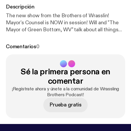
Descripción
The new show from the Brothers of Wrasslin!
Mayor's Counsel is NOW in session! Will and "The
Mayor of Green Bottom, WV" talk about all things
NXT and of course we get of topic! Hear us talk
about CODY, NJPW, KEVIN OWENS, ANTHONY
Comentarios
0
HENRY, AND MORE!! Follow Will @IamWillWV
Follow Chris @WrasslinMayor Music: Drama "Left
Right Left"
Sé la primera persona en
comentar
¡Regístrate ahora y únete a la comunidad de Wrassling
Brothers Podcast!
Prueba gratis