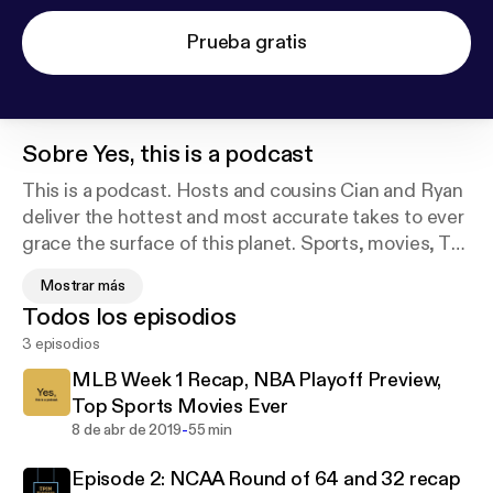
Prueba gratis
Sobre
Yes, this is a podcast
This is a podcast. Hosts and cousins Cian and Ryan
deliver the hottest and most accurate takes to ever
grace the surface of this planet. Sports, movies, TV,
the Anglo-Zanzibar War of 1896, you name it, we
Mostrar más
got it. New guests (who are 100% real) every
Todos los episodios
episode. This podcast will positively impact every
3 episodios
aspect of your life.
MLB Week 1 Recap, NBA Playoff Preview,
Top Sports Movies Ever
-
8 de abr de 2019
55 min
Episode 2: NCAA Round of 64 and 32 recap