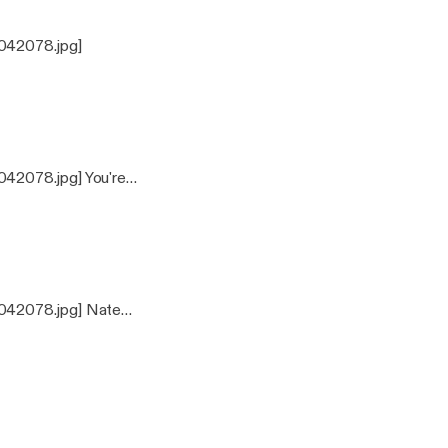
042078.jpg]
42078.jpg] You're
 about grilling.
042078.jpg] Nate
ad to use a back up
recording. We're all