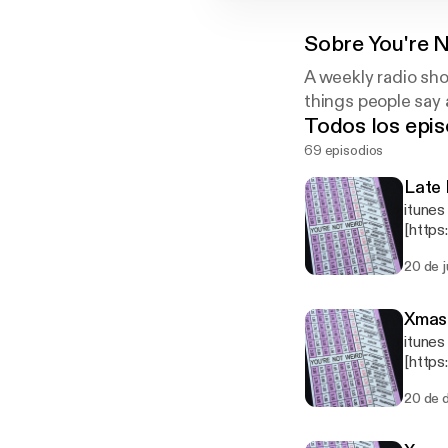
Sobre
You're 
A weekly radio sh
things people say 
Todos los epis
69 episodios
Late 
itunes
[http
20 de 
Xmas 
itunes
[http
20 de 