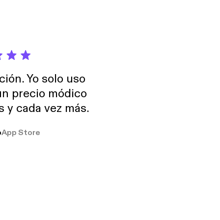
ción. Yo solo uso
 un precio módico
os y cada vez más.
o
App Store