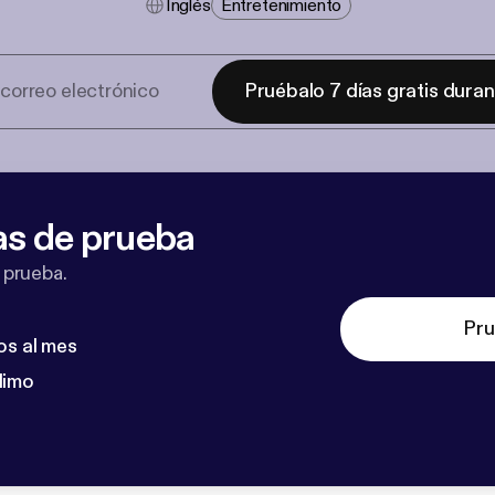
Inglés
Entretenimiento
Pruébalo 7 días gratis dura
as de prueba
 prueba.
Pru
os al mes
dimo