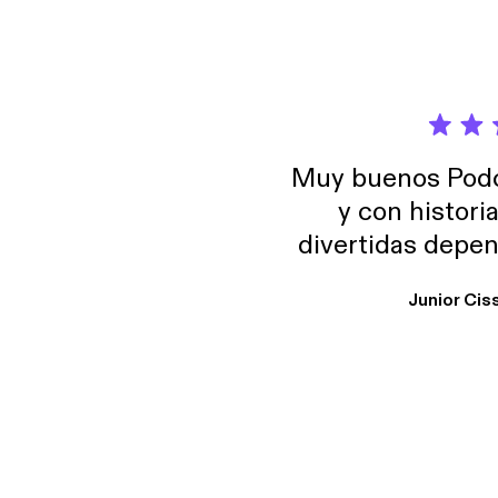
Muy buenos Podca
y con histori
divertidas depen
uno busque. Yo l
Junior Cis
trabajo ya que e
y necesito cance
rededor , Auricular