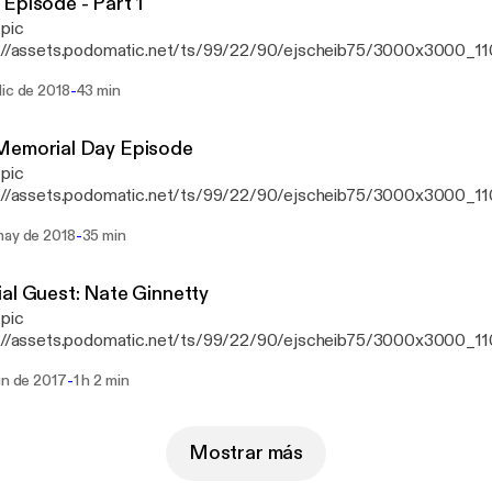
Episode - Part 1
 pic
s://assets.podomatic.net/ts/99/22/90/ejscheib75/3000x3000_11
-
dic de 2018
43 min
Memorial Day Episode
 pic
s://assets.podomatic.net/ts/99/22/90/ejscheib75/3000x3000_110
ird is back and so we basically just talked about the show and then
-
may de 2018
35 min
al Guest: Nate Ginnetty
 pic
s://assets.podomatic.net/ts/99/22/90/ejscheib75/3000x3000_11
a Skype. Then, another Chris chat. Find more info on Nate here:
-
un de 2017
1 h 2 min
com/nateginnettyofficial Songs are timestamped 22:10 and 28:14. Listen,
I fucked up the sound quality of part of the Nate interview and I h
f the Chris call because I accidentally made an echo in the original 
rying to figure it out, me included.
Mostrar más