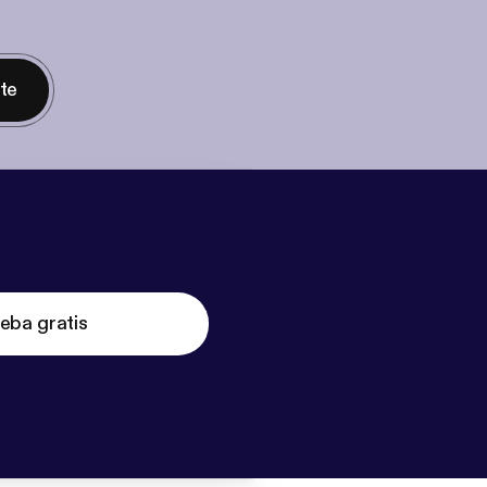
nte
eba gratis