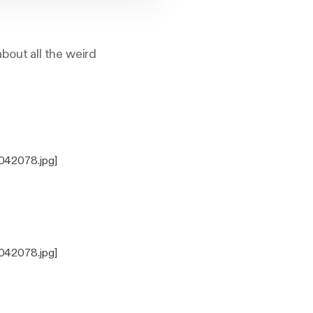
out all the weird
042078.jpg]
042078.jpg]