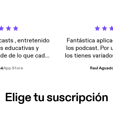
sts , entretenido
Fantástica aplica
as educativas y
los podcast. Por
de de lo que cada
los tienes variad
o suelo usar en el
sé
App Store
Raul Aguad
stoy muchas horas
lar el ruido de al
es y a disfrutar ..!!
Elige tu suscripción