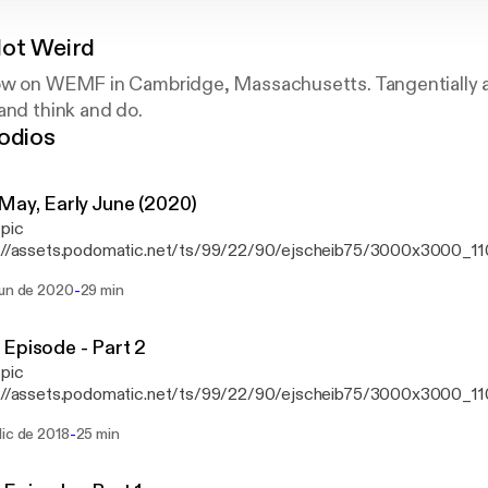
Not Weird
ow on WEMF in Cambridge, Massachusetts. Tangentially ab
and think and do.
odios
May, Early June (2020)
 pic
s://assets.podomatic.net/ts/99/22/90/ejscheib75/3000x3000_11
-
jun de 2020
29 min
Episode - Part 2
 pic
s://assets.podomatic.net/ts/99/22/90/ejscheib75/3000x3000_11
-
dic de 2018
25 min