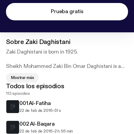
Prueba gratis
Sobre
Zaki Daghistani
Zaki Daghistani is born in 1925.
Sheikh Mohammed Zaki Bin Omar Daghistani is a
native of Saudi Arabia, brought up in Makkah and
Mostrar más
has been blessed with a unique and mesmerizing
Todos los episodios
psalmody along with being an amazing scholar.
113 episodios
A major setback in the form of a visual handicap at
001 Al-Fatiha
the age of one made way for an immense show of
-
22 de feb de 2016
51 s
determination and hard work to successfully
manage the Hifdh of Qur’an and the nuances of
002 Al-Baqara
Tajweed.
-
22 de feb de 2016
2 h 56 min