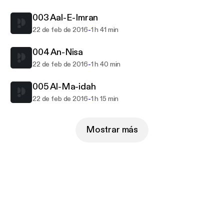
003 Aal-E-Imran
Sheikh Ahmad Al Hijazi even certified him
according to Hafs A’n Assem recitation method
-
22 de feb de 2016
1 h 41 min
which paved way for teaching as a professor
004 An-Nisa
designated by the ministry of Ma’arif of Saudi
-
22 de feb de 2016
1 h 40 min
Arabia in a Quranic School.
005 Al-Ma-idah
After battling Parkinson’s disease for a long time,
-
22 de feb de 2016
1 h 15 min
Shaykh Zaki took his last breath in July 2004 and
was buried in the Mualla cemetery in Mecca, Saudi
Arabia.
Mostrar más