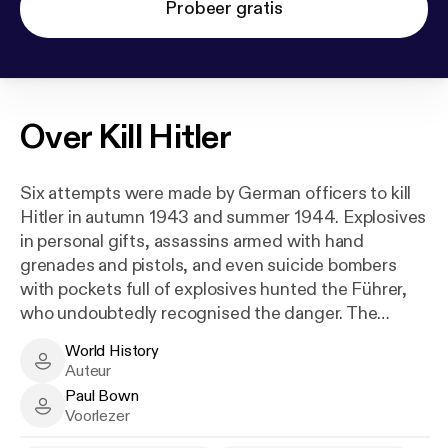
Probeer gratis
Over
Kill Hitler
Six attempts were made by German officers to kill
Hitler in autumn 1943 and summer 1944. Explosives
in personal gifts, assassins armed with hand
grenades and pistols, and even suicide bombers
with pockets full of explosives hunted the Führer,
who undoubtedly recognised the danger. The
security arrangements around the leader of the
World History
Nazi regime were therefore enormous when, in July
World History - Author
Auteur
1944, Officer Claus von Stauffenberg travelled to
Paul Bown
Hitler's Führerbunker in East Prussia to kill first
Paul Bown - Narrator
Voorlezer
Adolf Hitler and then the entire Third Reich.