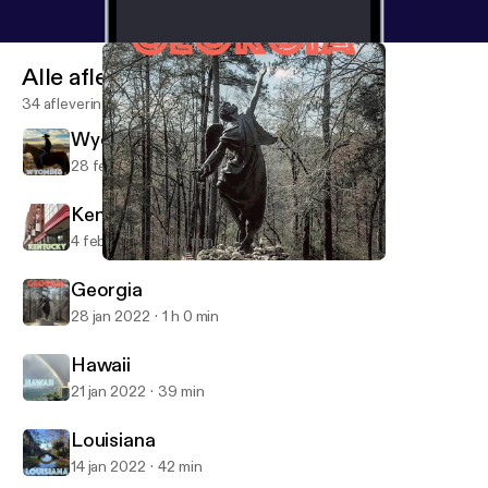
Alle afleveringen
34 afleveringen
Wyoming
28 feb 2022
54 min
Kentucky
4 feb 2022
1 h 0 min
Georgia
50 States of Mind
Georgia
28 jan 2022
1 h 0 min
Hawaii
21 jan 2022
39 min
Louisiana
14 jan 2022
42 min