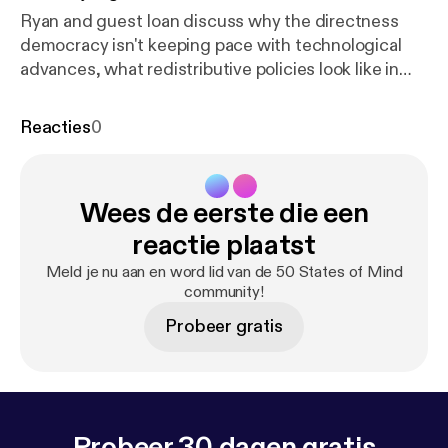
Ryan and guest Ioan discuss why the directness
democracy isn't keeping pace with technological
advances, what redistributive policies look like in
the UK and US, and discuss a trip to the ruins of the
world's largest asylum in Milledgeville, Georgia. ---
Reacties
0
Send in a voice message:
https://anchor.fm/50-stat
es-of-mind/message
Wees de eerste die een
reactie plaatst
Meld je nu aan en word lid van de 50 States of Mind
community!
Probeer gratis
Probeer 30 dagen gratis