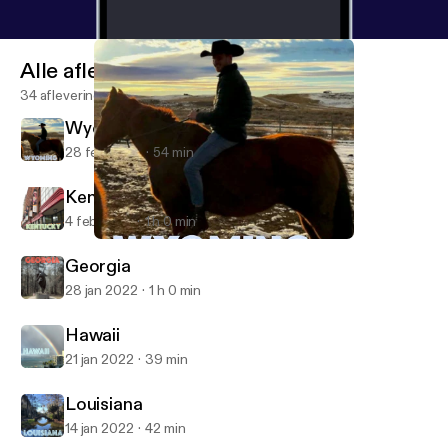
Alle afleveringen
34 afleveringen
Wyoming
28 feb 2022
54 min
Kentucky
4 feb 2022
1 h 0 min
Wyoming
50 States of Mind
Georgia
28 jan 2022
1 h 0 min
Hawaii
21 jan 2022
39 min
Louisiana
14 jan 2022
42 min