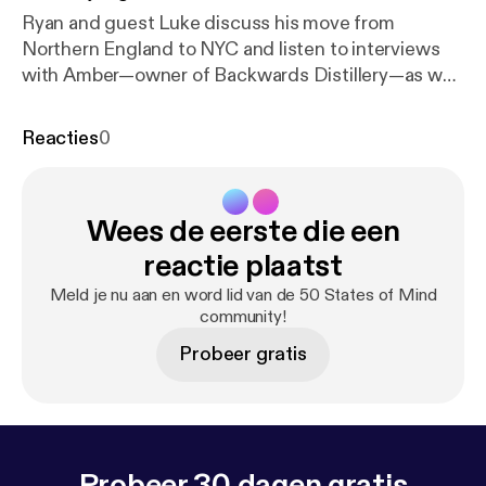
Ryan and guest Luke discuss his move from
Northern England to NYC and listen to interviews
with Amber—owner of Backwards Distillery—as well
as the Mayor of Casper, WY and former Gov. Mike
Wallace. --- Send in a voice message:
https://anchor.
Reacties
0
fm/50-states-of-mind/message
Wees de eerste die een
reactie plaatst
Meld je nu aan en word lid van de 50 States of Mind
community!
Probeer gratis
Probeer 30 dagen gratis