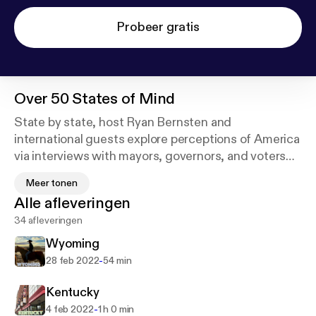
Probeer gratis
Over
50 States of Mind
State by state, host Ryan Bernsten and
international guests explore perceptions of America
via interviews with mayors, governors, and voters
on both sides of the aisle from a 5-month journey
Meer tonen
through all 50 states. Take a trip through America to
Alle afleveringen
listen and to learn what's really happening in the
34 afleveringen
USA.
www.50statesofmind.org
Wyoming
-
28 feb 2022
54 min
Kentucky
-
4 feb 2022
1 h 0 min