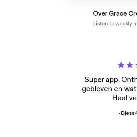
Over
Grace Cr
Listen to weekly 
Super app. Onth
gebleven en wat j
Heel ve
- Djess