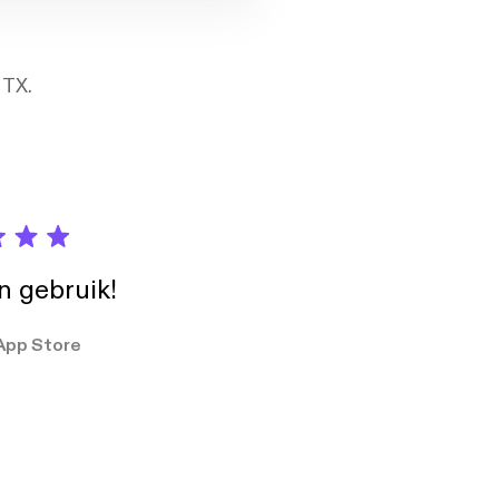
 TX.
in gebruik!
App Store