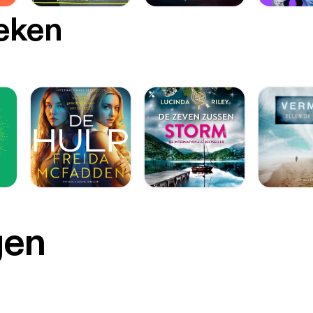
oeken
gen