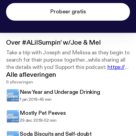
Probeer gratis
Over
#ALilSumpin’ w/Joe & Mel
Take a trip with Joseph and Melissa as they begin to
search for their purpose together...while sharing all
the details with you! Support this podcast:
https://a
Alle afleveringen
nchor.fm/sumpin/support
6 afleveringen
New Year and Underage Drinking
-
1 jan 2019
45 min
Mostly Pet Peeves
-
29 dec 2018
52 min
Soda Biscuits and Self-doubt