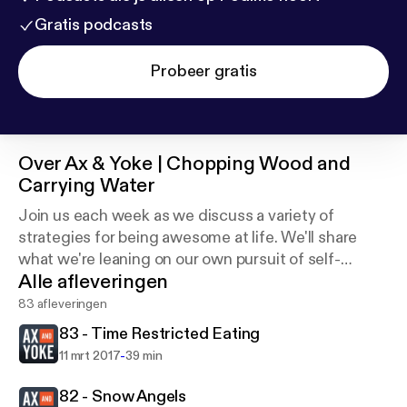
Gratis podcasts
Probeer gratis
Over
Ax & Yoke | Chopping Wood and
Carrying Water
Join us each week as we discuss a variety of
strategies for being awesome at life. We'll share
what we're leaning on our own pursuit of self-
Alle afleveringen
mastery and lifestyle design in the areas of physical,
mental, and emotional health.
83 afleveringen
83 - Time Restricted Eating
-
11 mrt 2017
39 min
82 - Snow Angels