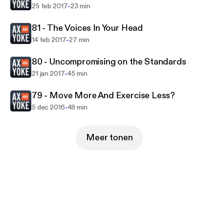
-
25 feb 2017
23 min
81 - The Voices In Your Head
-
14 feb 2017
27 min
80 - Uncompromising on the Standards
-
21 jan 2017
45 min
79 - Move More And Exercise Less?
-
5 dec 2016
49 min
Meer tonen