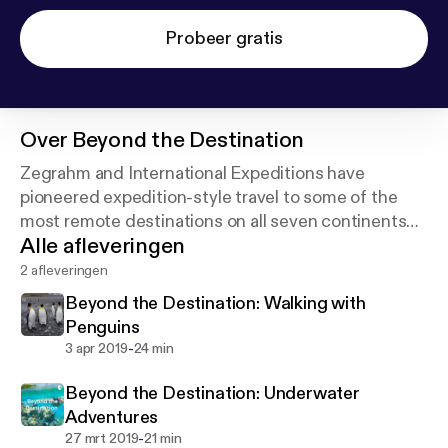
Probeer gratis
Over
Beyond the Destination
Zegrahm and International Expeditions have
pioneered expedition-style travel to some of the
most remote destinations on all seven continents
Alle afleveringen
and given explorers like you the opportunity to
experience the world.
2 afleveringen
Beyond the Destination: Walking with
Penguins
-
3 apr 2019
24 min
Beyond the Destination: Underwater
Adventures
-
27 mrt 2019
21 min