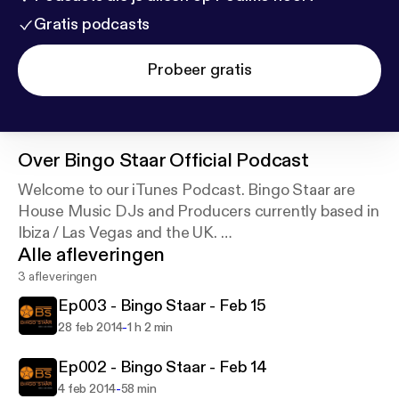
Gratis podcasts
Probeer gratis
Over
Bingo Staar Official Podcast
Welcome to our iTunes Podcast. Bingo Staar are
House Music DJs and Producers currently based in
Ibiza / Las Vegas and the UK.
Alle afleveringen
Sit down, tune in and turn it up!
3 afleveringen
Ep003 - Bingo Staar - Feb 15
Bingo Staar!
-
28 feb 2014
1 h 2 min
Ep002 - Bingo Staar - Feb 14
-
4 feb 2014
58 min