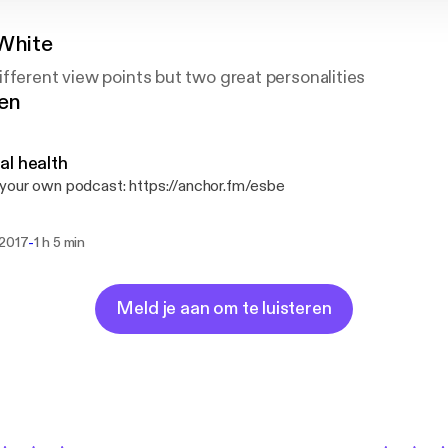
 White
fferent view points but two great personalities
gen
l health
our own podcast: https://anchor.fm/esbe
-
 2017
1 h 5 min
Meld je aan om te luisteren