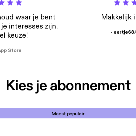
oud waar je bent
Makkelijk 
e interesses zijn.
- eertje68
el keuze!
App Store
Kies je abonnement
Meest populair