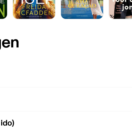
gen
ido)