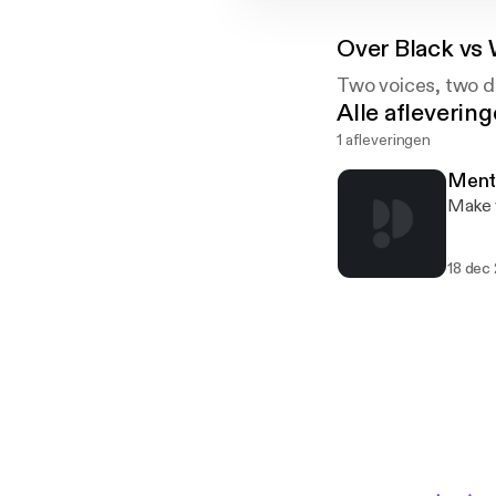
Over
Black vs
Two voices, two di
Alle afleverin
1 afleveringen
Menta
Make y
18 dec