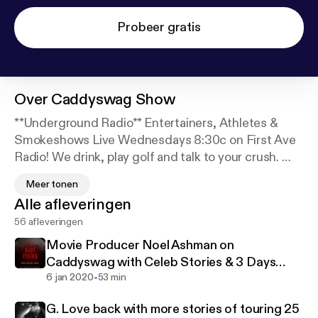
Probeer gratis
Over
Caddyswag Show
**Underground Radio** Entertainers, Athletes &
Smokeshows Live Wednesdays 8:30c on First Ave
Radio! We drink, play golf and talk to your crush.
The Caddyswag Radio Show is “A 2 hour weekly
Meer tonen
break from the stresses of life.” Climb in the van and
Alle afleveringen
join team Caddyswag as we go on an epic
56 afleveringen
adventure every Wednesday night LIVE from 8:30-
10:30 pm cst. Hot topics, pro athletes, psychics,
Movie Producer Noel Ashman on
prank calls, comedians.
Caddyswag with Celeb Stories & 3 Days
Podcast on iTunes, Google Play & Stitcher
-
Rising
6 jan 2020
53 min
This show has a special zest for investigating the
G. Love back with more stories of touring 25
unknown and answering the questions that are