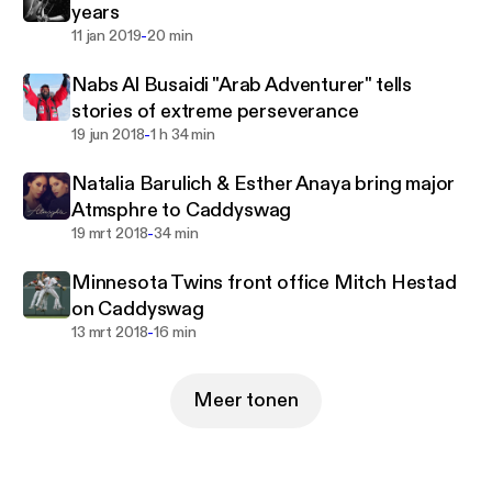
years
difficult to answer. Once the van gets put in gear,
-
11 jan 2019
20 min
you never know what will happen next. So tune and
hear it happen for yourself
Nabs Al Busaidi "Arab Adventurer" tells
Join the team and get a Caddyswag cooler for your
stories of extreme perseverance
golf bag at caddyswag.com
-
19 jun 2018
1 h 34 min
Natalia Barulich & Esther Anaya bring major
Atmsphre to Caddyswag
-
19 mrt 2018
34 min
Minnesota Twins front office Mitch Hestad
on Caddyswag
-
13 mrt 2018
16 min
Meer tonen