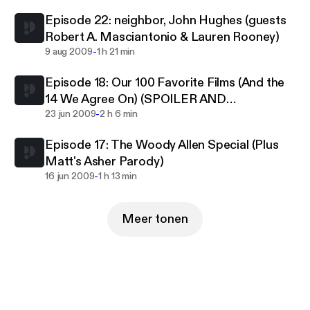
Episode 22: neighbor, John Hughes (guests
Robert A. Masciantonio & Lauren Rooney)
-
9 aug 2009
1 h 21 min
Episode 18: Our 100 Favorite Films (And the
14 We Agree On) (SPOILER AND
-
PROFANITY WARNING!!!)
23 jun 2009
2 h 6 min
Episode 17: The Woody Allen Special (Plus
Matt's Asher Parody)
-
16 jun 2009
1 h 13 min
Meer tonen