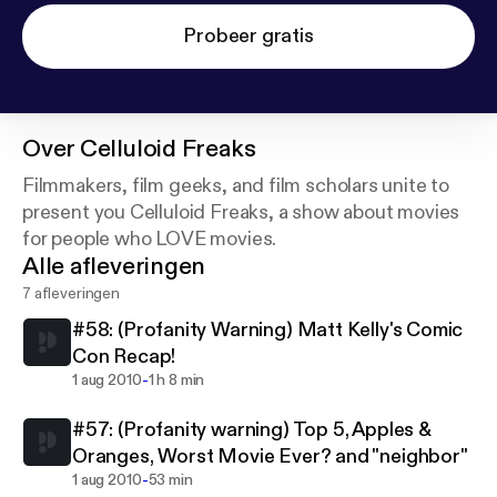
Probeer gratis
Over
Celluloid Freaks
Filmmakers, film geeks, and film scholars unite to
present you Celluloid Freaks, a show about movies
for people who LOVE movies.
Alle afleveringen
7 afleveringen
#58: (Profanity Warning) Matt Kelly's Comic
Con Recap!
-
1 aug 2010
1 h 8 min
#57: (Profanity warning) Top 5, Apples &
Oranges, Worst Movie Ever? and "neighbor"
-
1 aug 2010
53 min