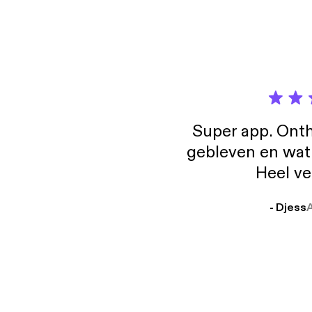
Super app. Onth
gebleven en wat j
Heel ve
- Djess