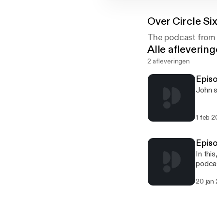
Over
Circle Si
The podcast from 
Alle afleverin
2 afleveringen
Episo
John s
1 feb 2
Episo
In thi
podca
20 jan