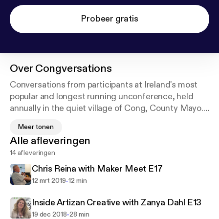
Probeer gratis
Over
Congversations
Conversations from participants at Ireland's most
popular and longest running unconference, held
annually in the quiet village of Cong, County Mayo.
Months before the free event, hopeful participants
Meer tonen
"blog their way in" by posting a thematic piece on
htt
Alle afleveringen
p://congregation.ie
and then by the end of
14 afleveringen
November, the Congregation opens with a special
Friday evening session in Ashford Castle before a
Chris Reina with Maker Meet E17
day of thought-provoking huddles. Each
-
12 mrt 2019
12 min
Congregation closes with a sensory walk through
local forests along the banks of the River Cong.
Inside Artizan Creative with Zanya Dahl E13
Season 1 Congversations dive deep into ideas.
-
19 dec 2018
28 min