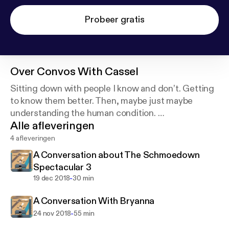
Probeer gratis
Over
Convos With Cassel
Sitting down with people I know and don’t. Getting
to know them better. Then, maybe just maybe
understanding the human condition.
Alle afleveringen
Cover art photo provided by Andrew Ridley on
Unsplash:
https://unsplash.com/@aridley88
4 afleveringen
A Conversation about The Schmoedown
Spectacular 3
-
19 dec 2018
30 min
A Conversation With Bryanna
-
24 nov 2018
55 min