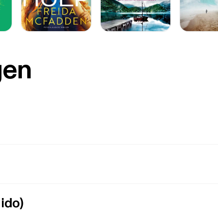
gen
ido)