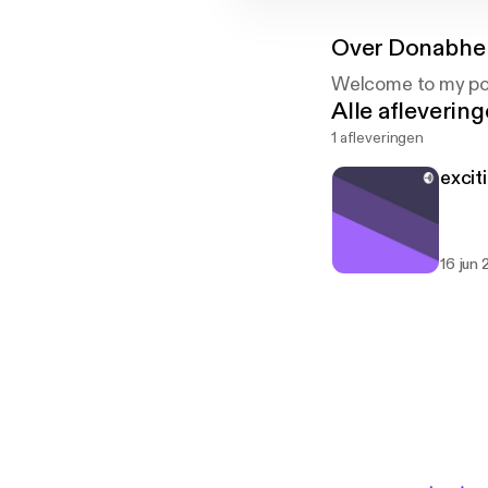
Over
Donabhe
Welcome to my p
Alle afleverin
1 afleveringen
excit
16 jun 