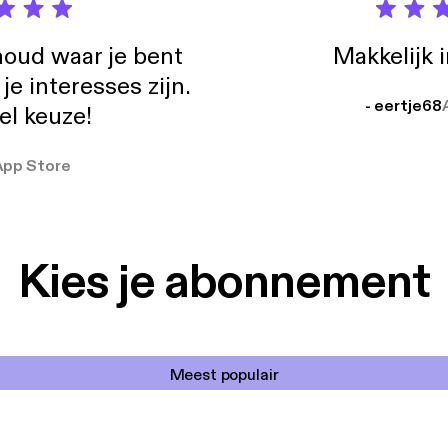
oud waar je bent
Makkelijk 
e interesses zijn.
- eertje68
el keuze!
App Store
Kies je abonnement
Meest populair