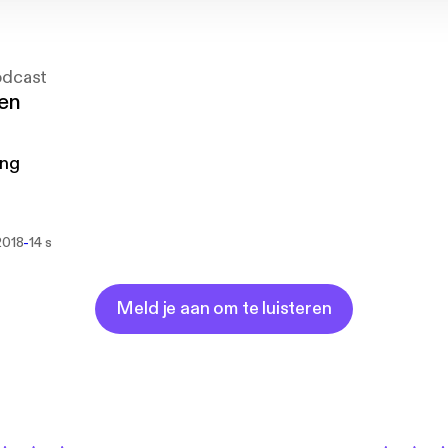
odcast
gen
ing
-
2018
14 s
Meld je aan om te luisteren