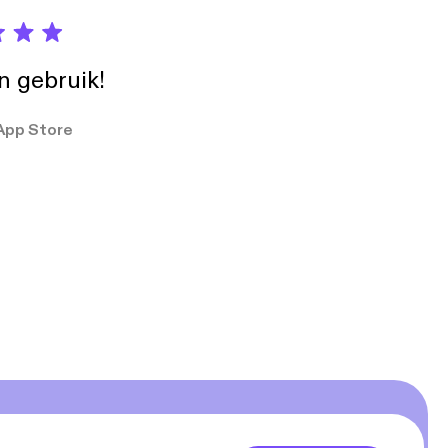
in gebruik!
App Store