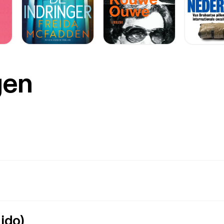
gen
ido)