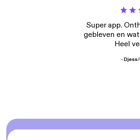
Super app. Onth
gebleven en wat j
Heel ve
- Djess