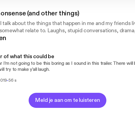
onsense (and other things)
l talk about the things that happen in me and my friends liv
 somewhat relate to. Laughs, stupid conversations, drama, e
gen
er of what this could be
 I’m not going to be this boring as I sound in this trailer. There will
ill try to make y’all laugh.
-
2019
56 s
Meld je aan om te luisteren