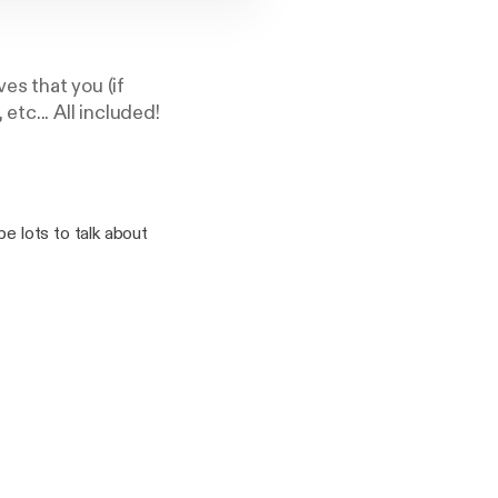
es that you (if
tc... All included!
 be lots to talk about