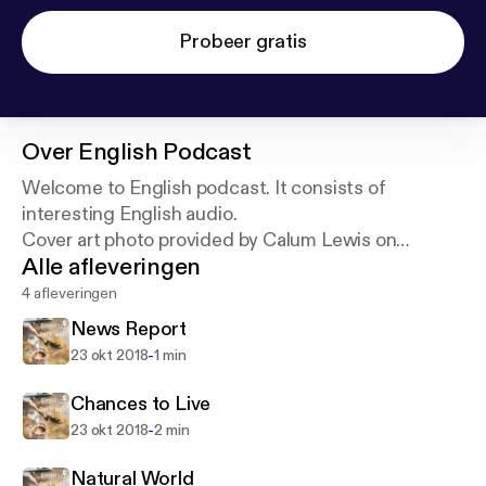
Probeer gratis
Over
English Podcast
Welcome to English podcast. It consists of
interesting English audio.
Cover art photo provided by Calum Lewis on
Alle afleveringen
Unsplash:
https://unsplash.com/@calumlewis
4 afleveringen
News Report
-
23 okt 2018
1 min
Chances to Live
-
23 okt 2018
2 min
Natural World