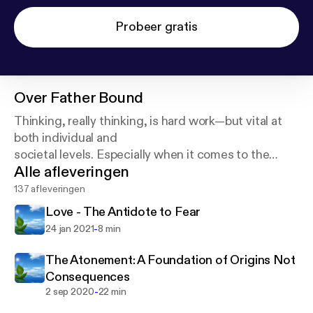
Probeer gratis
Over
Father Bound
Thinking, really thinking, is hard work—but vital at
both individual and
societal levels. Especially when it comes to the
Alle afleveringen
supposition of a God who
created the universe and everything in it!
137 afleveringen
Love - The Antidote to Fear
-
24 jan 2021
8 min
The Atonement: A Foundation of Origins Not
Consequences
-
2 sep 2020
22 min