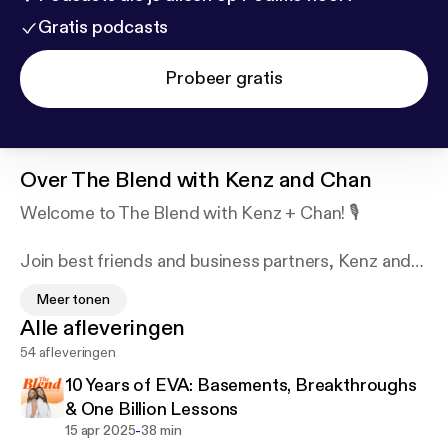
Gratis podcasts
Probeer gratis
Over
The Blend with Kenz and Chan
Welcome to The Blend with Kenz + Chan! 🎙️
Join best friends and business partners, Kenz and
Chan, as they share candid insights, lessons
Meer tonen
learned, and honest conversations about
Alle afleveringen
entrepreneurship and life. From practical strategies
54 afleveringen
to personal anecdotes, they keep it real while
emphasizing the importance of mental health and
10 Years of EVA: Basements, Breakthroughs
friendship in the founder journey. Tune in for a
& One Billion Lessons
refreshing take on blending business and
-
15 apr 2025
38 min