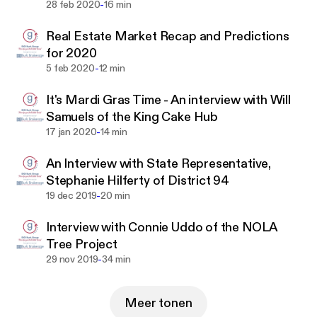
from Social Media Marketing to Client
-
28 feb 2020
16 min
Communication… and everything in between!
Real Estate Market Recap and Predictions
for 2020
-
5 feb 2020
12 min
It's Mardi Gras Time - An interview with Will
Samuels of the King Cake Hub
-
17 jan 2020
14 min
An Interview with State Representative,
Stephanie Hilferty of District 94
-
19 dec 2019
20 min
Interview with Connie Uddo of the NOLA
Tree Project
-
29 nov 2019
34 min
Meer tonen