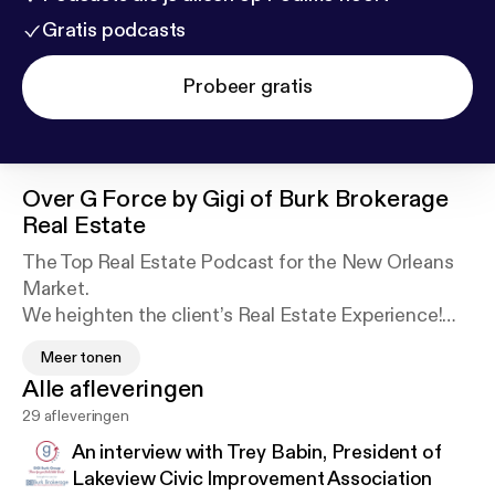
Gratis podcasts
Probeer gratis
Over
G Force by Gigi of Burk Brokerage
Real Estate
The Top Real Estate Podcast for the New Orleans
Market.
We heighten the client’s Real Estate Experience!
Created by GiGi Burk, who has over 30 years of Real
Meer tonen
Estate expertise, the G Force Team capitalizes on
Alle afleveringen
the strengths and talents of each member to
29 afleveringen
provide the ultimate level of service to their Clients!
G-Force covers the bases from Big Picture to the
An interview with Trey Babin, President of
Smallest Details, from Property Analysis to Closing,
Lakeview Civic Improvement Association