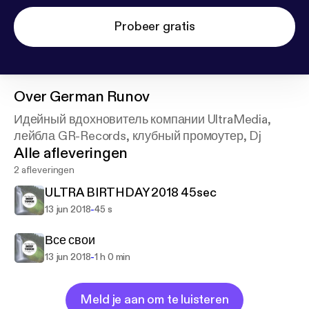
Probeer gratis
Over
German Runov
Идейный вдохновитель компании UltraMedia,
лейбла GR-Records, клубный промоутер, Dj
Alle afleveringen
2 afleveringen
ULTRA BIRTHDAY 2018 45sec
-
13 jun 2018
45 s
Все свои
-
13 jun 2018
1 h 0 min
Meld je aan om te luisteren