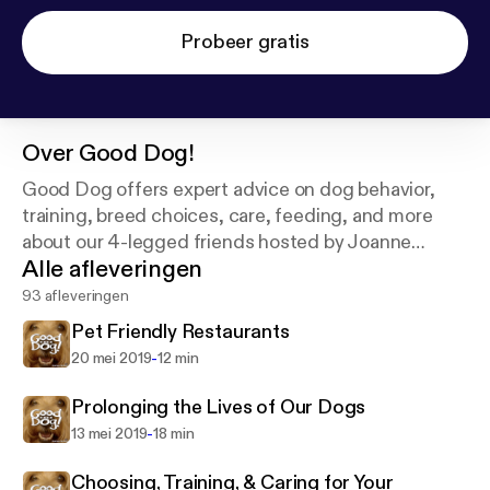
Probeer gratis
Over
Good Dog!
Good Dog offers expert advice on dog behavior,
training, breed choices, care, feeding, and more
about our 4-legged friends hosted by Joanne
Alle afleveringen
Greene.
93 afleveringen
Pet Friendly Restaurants
-
20 mei 2019
12 min
Prolonging the Lives of Our Dogs
-
13 mei 2019
18 min
Choosing, Training, & Caring for Your