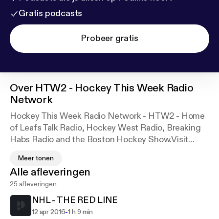
Gratis podcasts
Probeer gratis
Over
HTW2 - Hockey This Week Radio
Network
Hockey This Week Radio Network - HTW2 - Home
of Leafs Talk Radio, Hockey West Radio, Breaking
Habs Radio and the Boston Hockey Show.Visit
www.hockeythisweek.com and www.htwradio.com
Meer tonen
for more info and more radio shows!Powered by
Alle afleveringen
Hockey Active, LLC.- www.hockeyactive.com
25 afleveringen
NHL - THE RED LINE
-
12 apr 2016
1 h 9 min