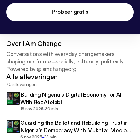
Probeer gratis
Over
I Am Change
Conversations with everyday changemakers
shaping our future—socially, culturally, politically.
Powered by @iamchangeorg
Alle afleveringen
70 afleveringen
Building Nigeria’s Digital Economy for All
With Rez Afolabi
-
18 nov 2025
30 min
Guarding the Ballot and Rebuilding Trust in
Nigeria’s Democracy With Mukhtar Modibbo
-
Halilu
6 nov 2025
33 min