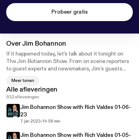
Probeer gratis
Over
Jim Bohannon
If it happened today, let’s talk about it tonight on
The Jim Bohannon Show. From on scene reporters
to guest experts and newsmakers, Jim’s guests
provide perspective on world events. You’ll hear
Meer tonen
from the top names in politics, entertainment and
Alle afleveringen
music, and we take your calls too! It’s all on the Jim
932 afleveringen
Bohannon Show!
Jim Bohannon Show with Rich Valdes 01-06-
23
-
7 jan 2023
1 h 58 min
Jim Bohannon Show with Rich Valdes 01-05-