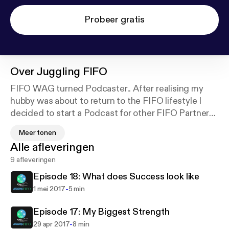
Probeer gratis
Over
Juggling FIFO
FIFO WAG turned Podcaster.. After realising my
hubby was about to return to the FIFO lifestyle I
decided to start a Podcast for other FIFO Partners.
One, as a coping mechanism for myself, but to also
Meer tonen
connect and meet other amazing FIFO partners. An
Alle afleveringen
outlet for them to share their stories and help other
9 afleveringen
FIFO partners who may not have a strong tribe of
their own.
Episode 18: What does Success look like
-
1 mei 2017
5 min
Episode 17: My Biggest Strength
-
29 apr 2017
8 min