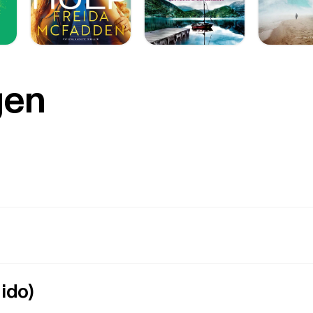
gen
ido)