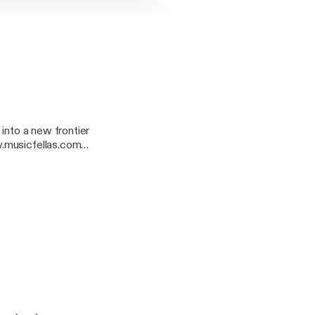
into a new frontier
w.musicfellas.com
 as we did making it.