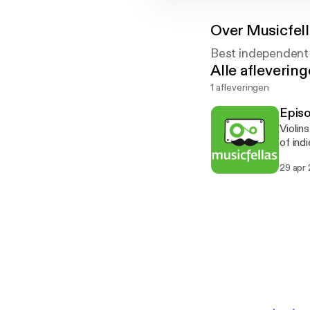
Over
Musicfel
Best independent
Alle afleverin
1 afleveringen
Episo
Violin
of ind
[http:
29 apr