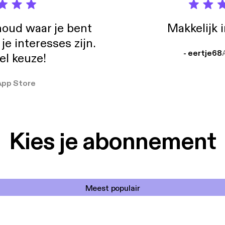
oud waar je bent
Makkelijk 
e interesses zijn.
- eertje68
el keuze!
App Store
Kies je abonnement
Meest populair