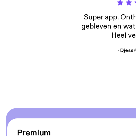
Super app. Onth
gebleven en wat j
Heel ve
- Djess
Premium