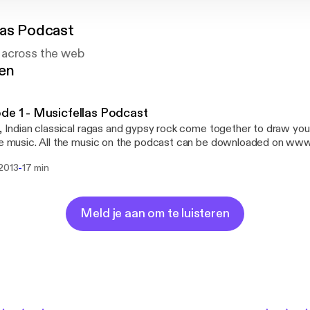
las Podcast
 across the web
gen
de 1 - Musicfellas Podcast
s, Indian classical ragas and gypsy rock come together to draw you 
ie music. All the music on the podcast can be downloaded on ww
//www.musicfellas.com/]. We hope you enjoy listening to it as much
-
 2013
17 min
Meld je aan om te luisteren