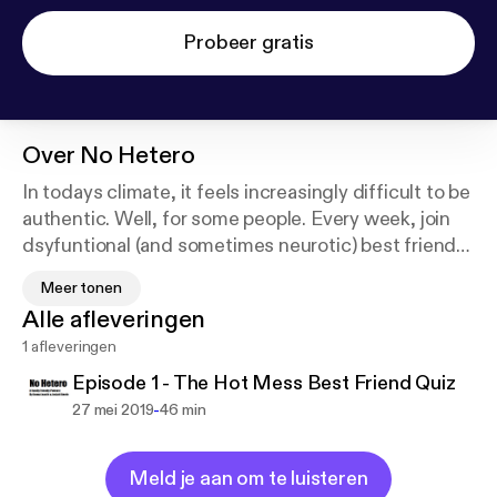
Probeer gratis
Over
No Hetero
In todays climate, it feels increasingly difficult to be
authentic. Well, for some people. Every week, join
dsyfuntional (and sometimes neurotic) best friends
Emma & Josiah as they navigate mental health,
Meer tonen
discuss current events, debate the pros and cons
Alle afleveringen
of todays culture, and nitpick the people around
1 afleveringen
them. If you have ever felt like you're struggling to
be yourself, need a laugh, or just need another
Episode 1 - The Hot Mess Best Friend Quiz
person to hate, this is the place to be. Trust us, your
-
27 mei 2019
46 min
therpaist will love it.
Meld je aan om te luisteren