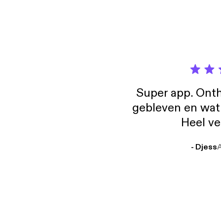
Super app. Onth
gebleven en wat j
Heel ve
- Djess