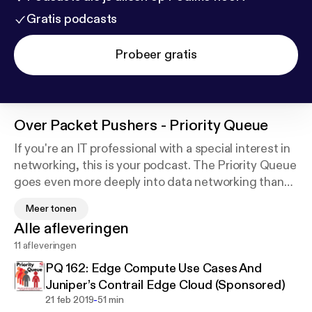
Gratis podcasts
Probeer gratis
Over
Packet Pushers - Priority Queue
If you're an IT professional with a special interest in
networking, this is your podcast. The Priority Queue
goes even more deeply into data networking than
the Packet Pushers Weekly Show. On the Priority
Meer tonen
Queue, we talk to the subject matter experts who
Alle afleveringen
make and use networking technology. Routers,
11 afleveringen
firewalls, emerging protocols, academic research,
software defined, and more. Published often but
PQ 162: Edge Compute Use Cases And
irregularly.
Juniper’s Contrail Edge Cloud (Sponsored)
-
21 feb 2019
51 min