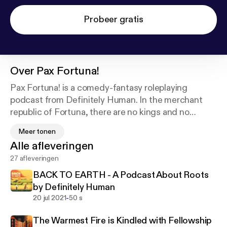
Probeer gratis
Over
Pax Fortuna!
Pax Fortuna! is a comedy-fantasy roleplaying
podcast from Definitely Human. In the merchant
republic of Fortuna, there are no kings and no
knights, only the levelling honesty of gold. Our
Meer tonen
heroes must beat, bluff and blunder their way
Alle afleveringen
through an array of sticky situations and shady
27 afleveringen
characters. Each adventure is a high-octane romp
across weekly half-hour episodes, and features a
BACK TO EARTH - A Podcast About Roots
cast of Definitely Human regulars.Pax Fortuna! is a
by Definitely Human
Definitely Human production. Visit
-
20 jul 2021
50 s
www.DefinitelyHuman.co.uk to see full credits and
The Warmest Fire is Kindled with Fellowship
check out our other shows. You can follow us on