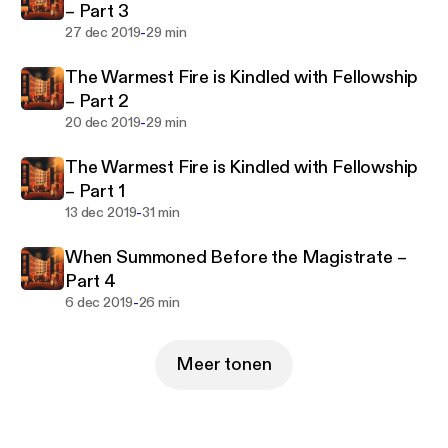
– Part 3
Twitter @HumanDefinitely for updates, and support
-
27 dec 2019
29 min
us on Patreon at
www.Patreon.com/DefinitelyHuman.. Hosted on
The Warmest Fire is Kindled with Fellowship
Acast. See acast.com/privacy for more information.
– Part 2
-
20 dec 2019
29 min
The Warmest Fire is Kindled with Fellowship
– Part 1
-
13 dec 2019
31 min
When Summoned Before the Magistrate –
Part 4
-
6 dec 2019
26 min
Meer tonen