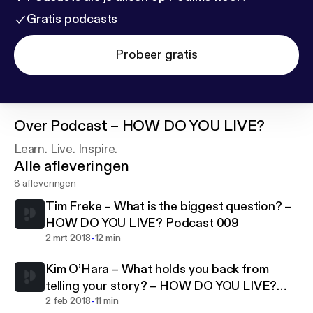
Gratis podcasts
Probeer gratis
Over
Podcast – HOW DO YOU LIVE?
Learn. Live. Inspire.
Alle afleveringen
8 afleveringen
Tim Freke – What is the biggest question? –
HOW DO YOU LIVE? Podcast 009
-
2 mrt 2018
12 min
Kim O’Hara – What holds you back from
telling your story? – HOW DO YOU LIVE?
-
Podcast 008
2 feb 2018
11 min