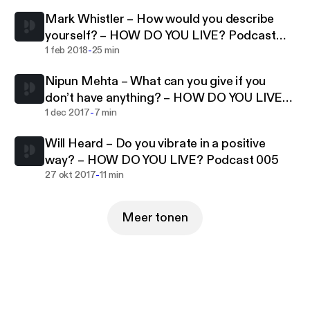
Mark Whistler – How would you describe
yourself? – HOW DO YOU LIVE? Podcast
-
007
1 feb 2018
25 min
Nipun Mehta – What can you give if you
don’t have anything? – HOW DO YOU LIVE?
-
Podcast 006
1 dec 2017
7 min
Will Heard – Do you vibrate in a positive
way? – HOW DO YOU LIVE? Podcast 005
-
27 okt 2017
11 min
Meer tonen