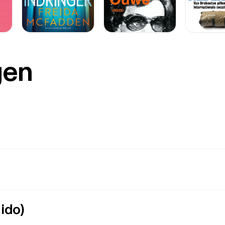
gen
ido)