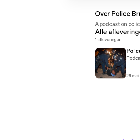
Over
Police Br
A podcast on polic
Alle afleverin
1 afleveringen
Polic
Podcas
29 mei