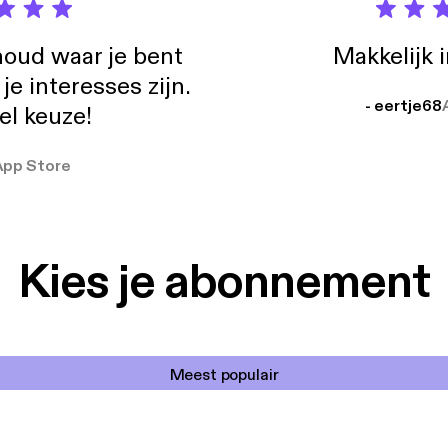
oud waar je bent
Makkelijk 
e interesses zijn.
- eertje68
el keuze!
App Store
Kies je abonnement
Meest populair