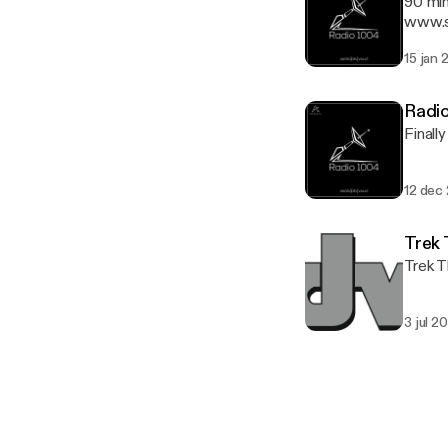
90 min
www.s
15 jan 
Radio
Finall
12 dec
Trek
Trek T
3 jul 2