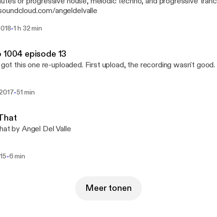
utes or progressive house, melodic techno, and progressive tranc
oundcloud.com/angeldelvalle
-
2018
1 h 32 min
 1004 episode 13
y got this one re-uploaded. First upload, the recording wasn't good. 
-
 2017
51 min
 That
hat by Angel Del Valle
-
015
6 min
Meer tonen