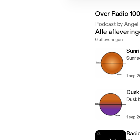
Over
Radio 10
Podcast by Angel 
Alle afleverin
6 afleveringen
Sunri
Sunris
1 sep 
Dusk
Dusk b
1 sep 
Radio