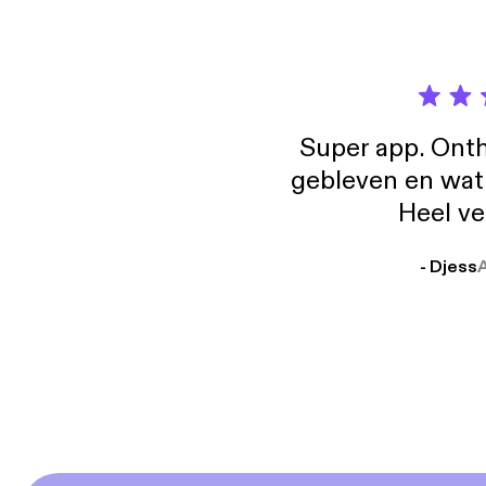
Super app. Onth
gebleven en wat j
Heel ve
- Djess