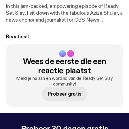
In this jam-packed, empowering episode of Ready
Set Slay, I sit down with the fabulous Aziza Shuler, a
news anchor and journalist for CBS News
Philadelphia. Aziza shares her inspiring journey of
living out her lifelong dream of becoming a reporter
Reacties
0
and her rise through the ranks of local news. She
candidly discusses her battles with alopecia and
eczema, her path to self-acceptance, and her
Wees de eerste die een
expert tips for perfecting an on-camera makeup
routine. Tune in for an inspiring conversation about
reactie plaatst
resilience, ambition, and authenticity with Aziza
Meld je nu aan en word lid van de Ready Set Slay
Shuler. Don't miss it!
community!
Probeer gratis
Probeer 30 dagen gratis