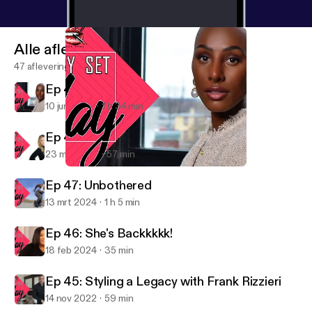
Alle afleveringen
47 afleveringen
Ep 49: Journalism & Journeys
10 jun 2024
1 h 34 min
Ep 48: Beauty with Purpose
23 mei 2024
57 min
Ep 49: Journalism & Journeys
Ready Set Slay
Ep 47: Unbothered
13 mrt 2024
1 h 5 min
Ep 46: She's Backkkkk!
18 feb 2024
35 min
Ep 45: Styling a Legacy with Frank Rizzieri
14 nov 2022
59 min