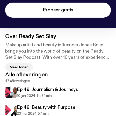
Probeer gratis
Over
Ready Set Slay
Makeup artist and beauty influencer Jenae Rose
brings you into the world of beauty on the Ready
Set Slay Podcast. With over 10 years of experience
as a professional makeup artist, Jenae Rose is a
Meer tonen
beauty industry insider using the podcast to bring
Alle afleveringen
her listeners the latest beauty news, products
47 afleveringen
reviews and advice, as well as sharing candid
stories and crazy adventures. Each episode also
Ep 49: Journalism & Journeys
features special guests from around the beauty
-
10 jun 2024
1 h 34 min
industry who offer their unique perspectives,
experiences, and success stories. Made by and for
Ep 48: Beauty with Purpose
people who are obsessed with beauty – Ready Set
-
23 mei 2024
57 min