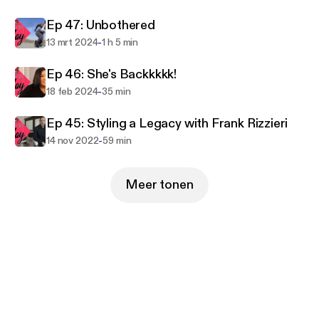
Slay is where beauty enthusiasts can sit back, relax,
Ep 47: Unbothered
and get their slay on.
-
13 mrt 2024
1 h 5 min
Ep 46: She's Backkkkk!
-
18 feb 2024
35 min
Ep 45: Styling a Legacy with Frank Rizzieri
-
14 nov 2022
59 min
Meer tonen