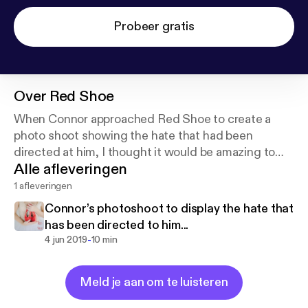
Probeer gratis
Over
Red Shoe
When Connor approached Red Shoe to create a
photo shoot showing the hate that had been
directed at him, I thought it would be amazing to
Alle afleveringen
share part of our shoot and conversation in the hope
it will insure other conversations ❤️
1 afleveringen
Connor’s photoshoot to display the hate that
has been directed to him...
-
4 jun 2019
10 min
Meld je aan om te luisteren