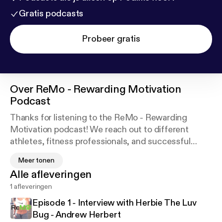
Gratis podcasts
Probeer gratis
Over
ReMo - Rewarding Motivation
Podcast
Thanks for listening to the ReMo - Rewarding
Motivation podcast! We reach out to different
athletes, fitness professionals, and successful
people in related areas to learn what motivates
Meer tonen
them, and share their story! We hope by doing so,
Alle afleveringen
we can share some nuggets of motivation with our
1 afleveringen
listeners, and even some strategies that they can
implement in their daily life to lead a more
Episode 1 - Interview with Herbie The Luv
productive, and rewarding lifestyle!
Bug - Andrew Herbert