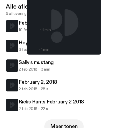
Alle afleveringen
6 afleveringen
February 9, 2018
10 feb 2018
1 min
Hey Arnold
6 feb 2018
1 min
February 2, 2018
Ricks Rants
Sally’s mustang
2 feb 2018
3 min
February 2, 2018
2 feb 2018
28 s
Ricks Rants February 2 2018
2 feb 2018
22 s
Meer tonen