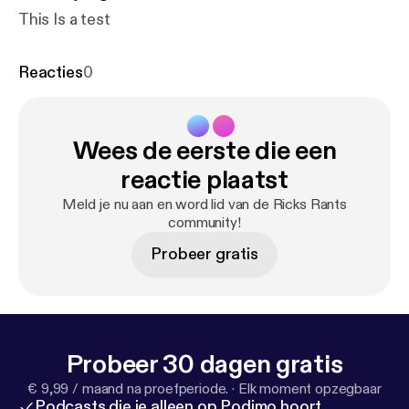
This Is a test
Reacties
0
Wees de eerste die een
reactie plaatst
Meld je nu aan en word lid van de Ricks Rants
community!
Probeer gratis
Probeer 30 dagen gratis
€ 9,99 / maand na proefperiode.
·
Elk moment opzegbaar
Podcasts die je alleen op Podimo hoort