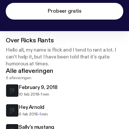
Probeer gratis
Over
Ricks Rants
Hello all, my name is Rick and I tend to rant a lot. I
can’t help it, but I have been told that it’s quite
humorous at times.
Alle afleveringen
6 afleveringen
February 9, 2018
-
10 feb 2018
1 min
Hey Arnold
-
6 feb 2018
1 min
Sally’s mustang