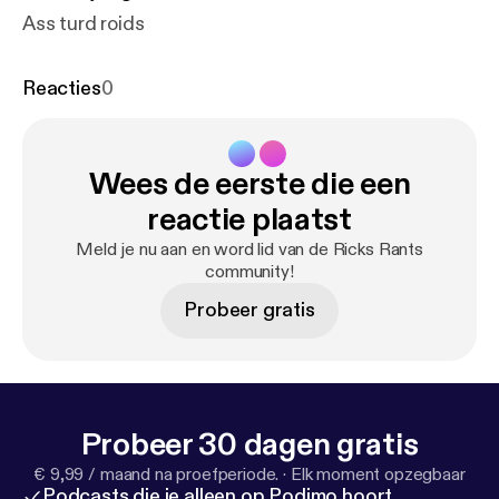
Ass turd roids
Reacties
0
Wees de eerste die een
reactie plaatst
Meld je nu aan en word lid van de Ricks Rants
community!
Probeer gratis
Probeer 30 dagen gratis
€ 9,99 / maand na proefperiode.
·
Elk moment opzegbaar
Podcasts die je alleen op Podimo hoort