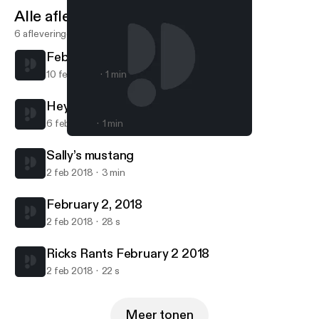
Alle afleveringen
6 afleveringen
February 9, 2018
10 feb 2018
1 min
Hey Arnold
6 feb 2018
1 min
February 9, 2018
Ricks Rants
Sally’s mustang
2 feb 2018
3 min
February 2, 2018
2 feb 2018
28 s
Ricks Rants February 2 2018
2 feb 2018
22 s
Meer tonen