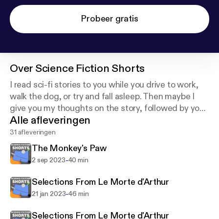
Probeer gratis
Over
Science Fiction Shorts
I read sci-fi stories to you while you drive to work,
walk the dog, or try and fall asleep. Then maybe I
give you my thoughts on the story, followed by you
Alle afleveringen
tweeting me your own commentary. We all become
best friends and fly away in hover cars into a binary
31 afleveringen
sunset.
The Monkey's Paw
-
2 sep 2023
40 min
Selections From Le Morte d'Arthur
-
21 jan 2023
46 min
Selections From Le Morte d'Arthur